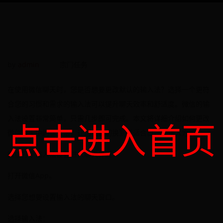
by
admin
宗门任务
在使用微信聊天时，您是否想要更改默认的输入法？选择一个更符
合您的习惯和需求的输入法可以提升聊天效率和舒适度。微信的输
入法设置非常简单，只需几步即可完成。本文将详细介绍如何更改
点击进入首页
微信聊天中的输入法，让您轻松切换到更适合自己的输入方式。
微信打字输入法设置进入聊天界面：
打开微信App。
选择您想要设置输入法的聊天窗口。
选择输入法：