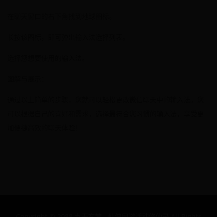
在聊天窗口的右下角找到地球图标。
长按该图标，即可弹出输入法选择列表。
选择您想要使用的输入法。
图解与展示：
通过以上简单的步骤，您就可以轻松更改微信聊天中的输入法。您
可以根据自己的喜好和需求，选择最符合您习惯的输入法，享受更
加便捷高效的聊天体验！
Copyright © 2088 九天玄梦 - 仙侠网游活动修仙录 All Rights